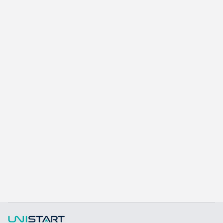
Alexandra Android POS
A-415W
了解更多
快速填寫需求，打造專屬產品規格
勾選所需規格，我們將提供專業建議與報價。
熱傳導材料
Sales BOM