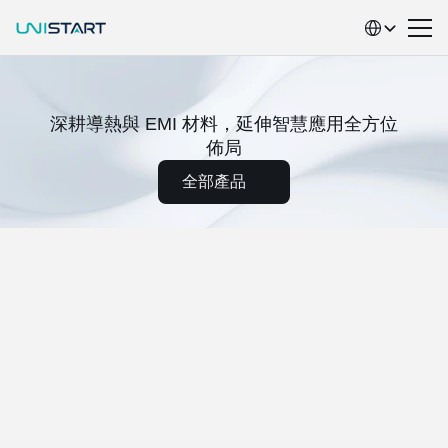
Select Language
專
業
導
熱
材
料
×
智
慧
系
統
整
合
深耕導熱與 EMI 材料，延伸智慧應用全方位
佈局
全部產品
智慧零售
整合先進硬體與數據分析，打造高效便捷的智慧零售體驗
網通統籌
量身打造高速、安全、穩定的網路架構與整合服務