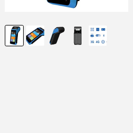
Light and Mighty,
Empowering Business
Smart Mobile Handheld POS Terminal